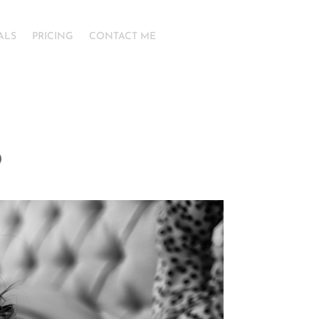
ALS
PRICING
CONTACT ME
O